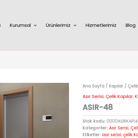
a
Kurumsal
Ürünlerimiz
Hizmetlerimiz
Blog
Ana Sayfa
/
Kapılar
/
Çelik
Asır Serisi
,
Çelik Kapılar
,
K
ASIR-48
Stok kodu:
0000ASIRKAPI
Kategoriler:
Asır Serisi
,
Çel
Etiketler:
asır serisi
,
çelik k