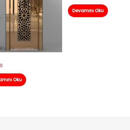
Devamını Oku
10
amını Oku